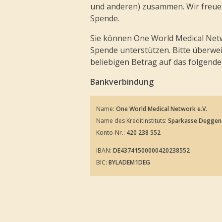
und anderen) zusammen. Wir freue
Spende.
Sie können One World Medical Netwo
Spende unterstützen. Bitte überwei
beliebigen Betrag auf das folgende
Bankverbindung
Name:
One World Medical Network e.V.
Name des Kreditinstituts:
Sparkasse Deggen
Konto-Nr.:
420 238 552
IBAN:
DE43741500000420238552
BIC:
BYLADEM1DEG